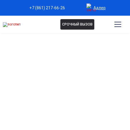
Адлер
+7 (861) 217-66-26
СРОЧНЫЙ ВЫЗОВ
Капельница Берлитион в
Адлере
Эффективная защита и восстановление нервной
системы
Улучшает работу нервных клеток, поддерживает
когнитивные функции и снижает симптомы нейропатий.
Укрепление сердечно-сосудистой системы
Способствует улучшению кровообращения и снижению
нагрузки на сердце и сосуды.
Антиоксидантная поддержка организма
Защищает клетки от повреждений свободными
радикалами и замедляет процессы старения.
Быстрое восстановление после стресса и