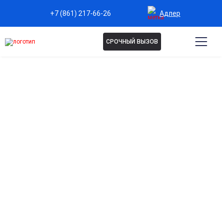
Адлер
+7 (861) 217-66-26
СРОЧНЫЙ ВЫЗОВ
Капельница Тиоктацид в
Адлере
Эффективная защита печени и клеток организма
Помогает восстановить функции печени и укрепить клетки
от повреждений токсинами.
Ускоренное выведение токсинов и продуктов
распада
Способствует детоксикации организма после стрессов,
болезней и интоксикаций.
Поддержка работы сердечно-сосудистой
системы
Улучшает кровообращение и нормализует работу сердца и