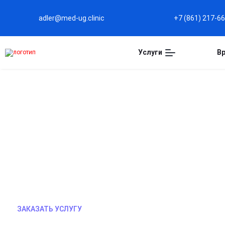
adler@med-ug.clinic
+7 (861) 217-6
Услуги
В
КАПЕЛЬНИЦА ОТ НАРКО
Капельница от наркотиков помогает быстро сни
состояние и уменьшить выраженность ломки. Вр
с учётом вещества и самочувствия пациента. Пр
медицинским контролем, в стационаре или с вые
ЗАКАЗАТЬ УСЛУГУ