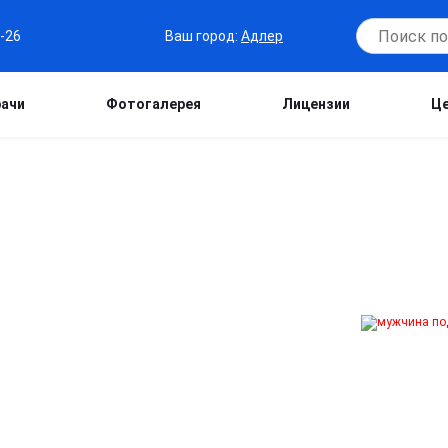
Ваш город:
Адлер
6-26
рачи
Фотогалерея
Лицензии
Ц
ТИКОВ В АДЛЕРЕ
зить интоксикацию, облегчить общее
ачи подбирают состав индивидуально,
оцедура проводится анонимно, под
здом специалиста на дом 24/7.