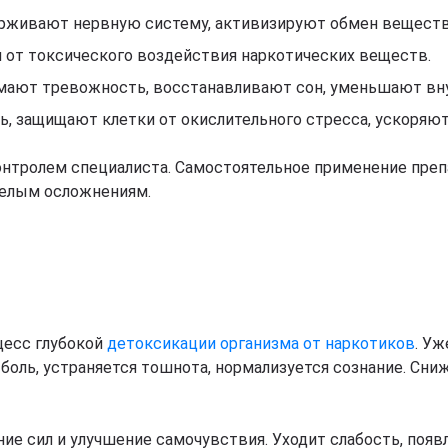
ерживают нервную систему, активизируют обмен вещест
 от токсического воздействия наркотических веществ.
мают тревожность, восстанавливают сон, уменьшают вн
ь, защищают клетки от окислительного стресса, ускоряю
онтролем специалиста. Самостоятельное применение пре
желым осложнениям.
цесс глубокой
детоксикации организма от наркотиков
. У
боль, устраняется тошнота, нормализуется сознание. Сниж
ие сил и улучшение самочувствия. Уходит слабость, появ