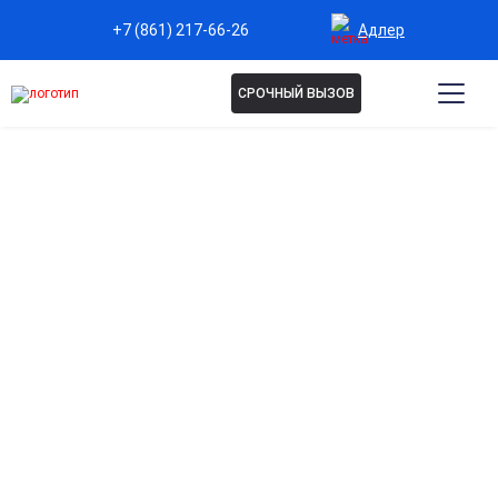
Адлер
+7 (861) 217-66-26
СРОЧНЫЙ ВЫЗОВ
Капельница Эуфиллин в
Адлере
Снятие спазмов бронхов и дыхательных путей
Облегчает дыхание при бронхиальной обструкции и
астматических состояниях.
Улучшение кровообращения
Расширяет сосуды, повышает насыщение тканей
кислородом и улучшает общее самочувствие.
Быстрое снятие одышки и дискомфорта
Эффективно устраняет приступы удушья и облегчает
дыхание уже во время процедуры.
Поддержка сердечно-сосудистой системы
Снижает нагрузку на сердце при проблемах с дыханием,