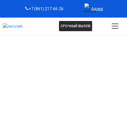
Адлер
+7 (861) 217-66-26
СРОЧНЫЙ ВЫЗОВ
РЕАБИЛИТАЦИЯ
АЛКОГОЛИКОВ В АДЛЕРЕ
Эффективный курс реабилитации
алкоголезависимых восстанавливает психику,
нормализует эмоциональный фон и снижает
вероятность срыва. Профессиональный подход и
круглосуточная поддержка для возвращения к
нормальной жизни и предотвращения рецидива.