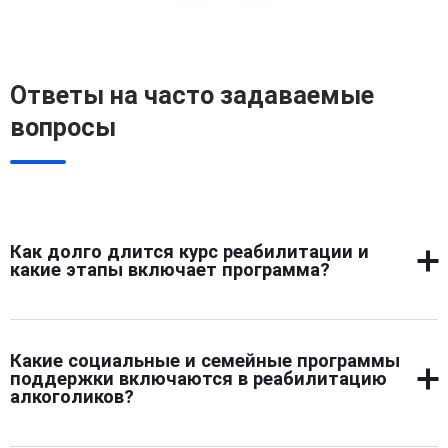
Ответы на часто задаваемые
вопросы
Как долго длится курс реабилитации и
какие этапы включает программа?
Продолжительность реабилитации зависит от тяжести
зависимости от алкоголя и состояния пациента, обычно
Какие социальные и семейные программы
занимает от одного до шести месяцев. Программа
поддержки включаются в реабилитацию
включает первичную диагностику, медицинскую
алкоголиков?
стабилизацию, индивидуальную и групповую
психотерапию, восстановление социальных навыков,
Реабилитация предусматривает вовлечение близкого