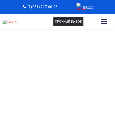
Адлер
+7 (861) 217-66-26
СРОЧНЫЙ ВЫЗОВ
Пептидные капельницы в
Адлере
Омолаживающий эффект
Поддержка процессов обновления на клеточном уровне,
усиление выработки энергии и повышение
сопротивляемости тканей к неблагоприятным
воздействиям.
Энергетический ресурс
Уменьшение чувства постоянной усталости, улучшение
концентрации, памяти и умственной работоспособности.
Антистресс-поддержка
Снижение проявлений эмоционального переутомления,
помощь при выгорании и длительном нервном напряжении.