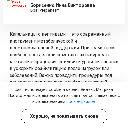
Борисенко Инна Викторовна
Врач-терапевт
Капельницы с пептидами — это современный
инструмент метаболической и
восстановительной поддержки. При грамотном
подборе состава они помогают активировать
клеточные процессы, повысить уровень энергии
и ускорить реабилитацию после нагрузок или
заболеваний. Важно проводить процедуры под
контролем специалиста, с учётом показаний,
противопоказаний и индивидуальных
Сайт использует cookie и сервис Яндекс Метрика.
особенностей организма.
Продолжая использовать этот сайт, вы соглашаетесь с
использованием
cookie-файлов.
Хорошо, не показывать снова
Цены на услугу