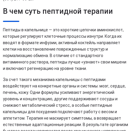
В чем суть пептидной терапии
Пептиды в капельнице — это короткие цепочки аминокислот,
которые регулируют клеточные процессы изнутри. Когда их
вводят в формате инфузии, активный коктейль направляет
клетки на восстановление поврежденных структур и
нормализацию обмена. В отличие от стандартного
витаминного раствора, пептиды лучше «узнают» свои мишени
и включают регенерацию на уровне ткани.
За счет такого механизма капельницы с пептидами
воздействуют на конкретные органы и системы: мозг, сердце,
печень, кожу. Одни формулы усиливают энергетический
уровень и концентрацию, другие поддерживают сосуды и
снижают метаболический стресс, а особые пептидные
капельницы для похудения подключают работу с весом и
аппетитом. Терапия не маскирует симптомы, а возвращает
естественные адаптационные реакции. В результате организм
быстрее восстанавливается после хронического напряжения