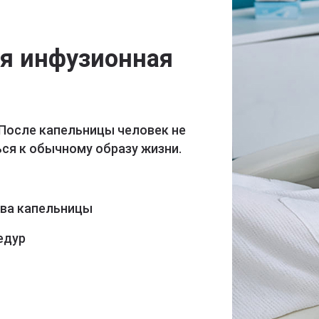
ая инфузионная
 После капельницы человек не
ся к обычному образу жизни.
ава капельницы
едур