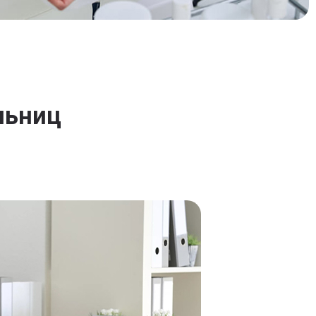
льниц