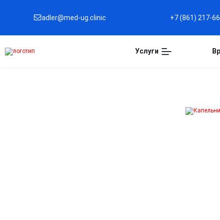
adler@med-ug.clinic
+7 (861) 217-6
Услуги
В
Капельница Глутатио
в Адлере
Эффективное антиоксидантное очищение
организма
Помогает нейтрализовать свободные радикалы,
снижая окислительный стресс и замедляя процессы
старения клеток.
Поддержка здоровья кожи и волос
Способствует улучшению тонуса кожи, сиянию и