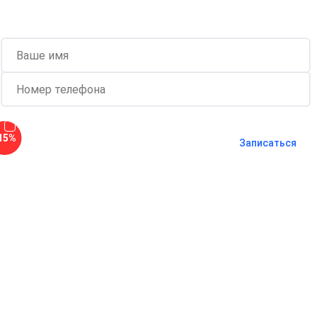
клиентов при проведении процедуры
Согласен с
политикой о
15%
конфиденциальности
и на
обработку
Записаться
персональных данных
Длительность процедуры — 60 минут