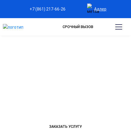
Адлер
+7 (861) 217-66-26
СРОЧНЫЙ ВЫЗОВ
ЛЕЧЕНИЕ АЛКОГОЛИЗМА В
СТАЦИОНАРЕ В АДЛЕРЕ
Эффективное сочетание медикаментозного лечения
и психотерапии для избавления от алкогольной
зависимости и восстановления здоровья.
Индивидуальные программы терапии, соблюдение
анонимности. Профессиональная помощь 24/7.
ЗАКАЗАТЬ УСЛУГУ