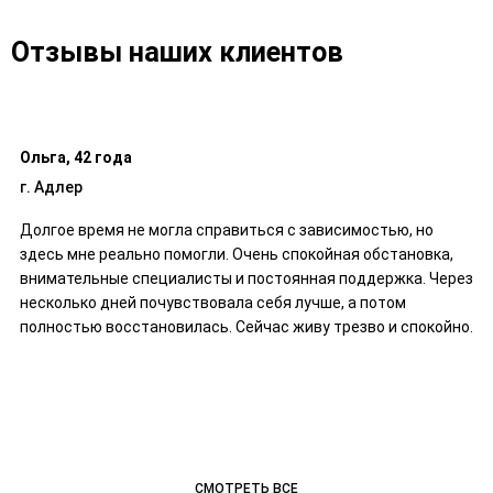
детоксикацию с постоянным мониторингом
выходит из стресса.
жизненных показателей. Применяются инфузионные
Отзывы наших клиентов
растворы, корректируются водно-солевые и кислотно-
щелочные балансы. При риске судорог или комы
подключается реанимационное оборудование. Лечение
проводится строго под наблюдением опытных
Ольга, 42 года
специалистов.
г. Адлер
Долгое время не могла справиться с зависимостью, но
здесь мне реально помогли. Очень спокойная обстановка,
внимательные специалисты и постоянная поддержка. Через
несколько дней почувствовала себя лучше, а потом
полностью восстановилась. Сейчас живу трезво и спокойно.
СМОТРЕТЬ ВСЕ