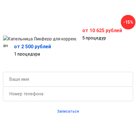
Подбор дозировки врачом минимизирует риски побочных
эффектов и обеспечивает эффективность терапии.
Комплексное восстановление организма
Помогает быстро справляться с симптомами усталости,
-15%
слабости и повышенной утомляемости.
от 10 625 рублей
5 процедур
от 2 500 рублей
1 процедура
Бесплатная консультация для новых клиентов
при проведении процедуры
Записаться
Согласен с
политикой о конфиденциальности
и на
обработку персональных данных
Длительность процедуры — 60 минут