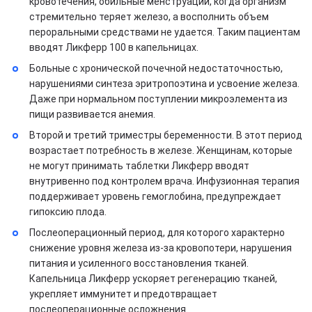
кровотечения, обильные менструации, когда организм
стремительно теряет железо, а восполнить объем
пероральными средствами не удается. Таким пациентам
вводят Ликферр 100 в капельницах.
Больные с хронической почечной недостаточностью,
нарушениями синтеза эритропоэтина и усвоение железа.
Даже при нормальном поступлении микроэлемента из
пищи развивается анемия.
Второй и третий триместры беременности. В этот период
возрастает потребность в железе. Женщинам, которые
не могут принимать таблетки Ликферр вводят
внутривенно под контролем врача. Инфузионная терапия
поддерживает уровень гемоглобина, предупреждает
гипоксию плода.
Послеоперационный период, для которого характерно
снижение уровня железа из-за кровопотери, нарушения
питания и усиленного восстановления тканей.
Капельница Ликферр ускоряет регенерацию тканей,
укрепляет иммунитет и предотвращает
послеоперационные осложнения.