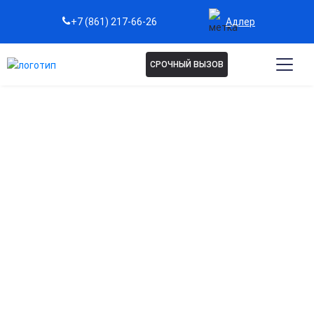
Адлер
+7 (861) 217-66-26
СРОЧНЫЙ ВЫЗОВ
Капельница Ликферр в
Адлере
Эффективное восполнение железа
Быстро нормализуют уровень железа в крови, борясь с
анемией и хронической усталостью.
Поддержка кроветворной системы
Внутривенное введение железа ускоряет синтез
гемоглобина и улучшает транспорт кислорода к тканям.
Укрепление иммунитета и повышение энергии
Способствует восстановлению сил, повышает
выносливость и улучшает общее самочувствие.
Безопасное и контролируемое лечение