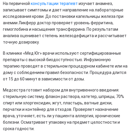
На первичной
консультации терапевт
изучает анамнез,
записывает симптомы и дает направление на лабораторные
исследования крови. До постановки капельницы железа при
анемии Ликферр доктор проверяет уровень ферритина,
гемоглобина и насыщения трансферрина. По результатам
анализа оценивает степень железодефицита и рассчитывает
точную дозировку.
В клинике «Мед Юг» врачи используют сертифицированные
препараты с высокой биодоступностью. Инфузионную
терапию проводят в стерильном процедурном кабинете или на
дому с соблюдением правил безопасности. Процедура длится
от 15 до 60 минут в зависимости от дозы.
Медсестра готовит набором для внутривенного введения:
стерильную систему, флакон раствора, катетер, шприцы, 70%
спирт или хлоргексидин, жгут, пластырь, ватные диски,
перчатки и контейнер для отходов. Проверяет назначение
врача, уточняет, есть ли у пациента аллергия, хронические
болезни. Осматривает упаковку на предмет целостности и
срока годности.