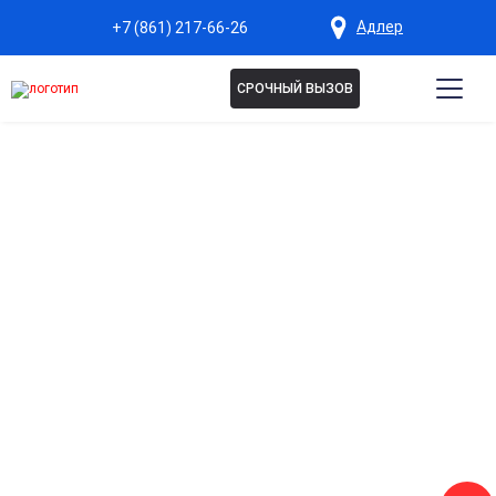
Адлер
+7 (861) 217-66-26
СРОЧНЫЙ ВЫЗОВ
Капельница Магнезия в
Адлере
Снимает спазмы и мышечное напряжение
Эффективно помогает при судорогах, мышечных болях и
спазмах сосудов.
Нормализует работу нервной системы
Улучшает сон, снижает тревожность и усталость.
Поддержка сердечно-сосудистой системы
Стабилизирует сердечный ритм и артериальное давление.
Быстрое восстановление после переутомления
Помогает справиться с усталостью и стрессом за
короткое время.
Контролируемое и безопасное введение