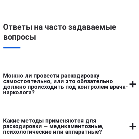
Ответы на часто задаваемые
вопросы
Можно ли провести раскодировку
самостоятельно, или это обязательно
должно происходить под контролем врача-
нарколога?
Самостоятельная попытка снять действие кодировки
может быть опасной. Без медицинского наблюдения
Какие методы применяются для
нельзя предсказать, как отреагирует организм,
раскодировки — медикаментозные,
особенно если использовались сильнодействующие
психологические или аппаратные?
вещества. Безопасность раскодировки и здоровье