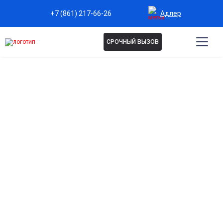
Адлер
+7 (861) 217-66-26
СРОЧНЫЙ ВЫЗОВ
РАСКОДИРОВКА ОТ
АЛКОГОЛЯ В АДЛЕРЕ
Когда старая кодировка больше не нужна, доверьте
раскодировку от алкоголя профессионалам.
Оказываем деликатную помощь в устранении
действия имплантированных препаратов или уколов.
Процесс проходит в стационаре или амбулаторно
под наблюдением опытного нарколога, что
исключает резкие реакции организма. Мы поможем
мягко выйти из состояния кодирования, чтобы вы