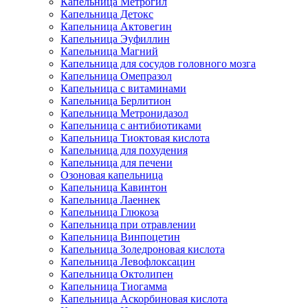
Капельница Метрогил
Капельница Детокс
Капельница Актовегин
Капельница Эуфиллин
Капельница Магний
Капельница для сосудов головного мозга
Капельница Омепразол
Капельница с витаминами
Капельница Берлитион
Капельница Метронидазол
Капельница с антибиотиками
Капельница Тиоктовая кислота
Капельница для похудения
Капельница для печени
Озоновая капельница
Капельница Кавинтон
Капельница Лаеннек
Капельница Глюкоза
Капельница при отравлении
Капельница Винпоцетин
Капельница Золедроновая кислота
Капельница Левофлоксацин
Капельница Октолипен
Капельница Тиогамма
Капельница Аскорбиновая кислота