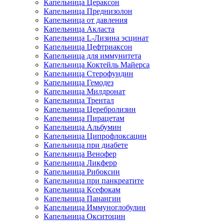
Капельница Цераксон
Капельница Преднизолон
Капельница от давления
Капельница Акласта
Капельница L-Лизина эсцинат
Капельница Цефтриаксон
Капельница для иммунитета
Капельница Коктейль Майерса
Капельница Стерофундин
Капельница Гемодез
Капельница Милдронат
Капельница Трентал
Капельница Церебролизин
Капельница Пирацетам
Капельница Альбумин
Капельница Ципрофлоксацин
Капельница при диабете
Капельница Венофер
Капельница Ликферр
Капельница Рибоксин
Капельница при панкреатите
Капельница Ксефокам
Капельница Панангин
Капельница Иммуноглобулин
Капельница Окситоцин