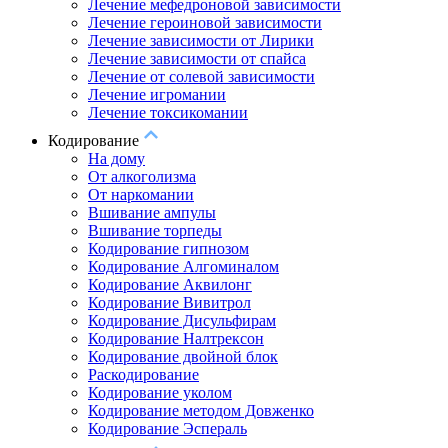
Лечение мефедроновой зависимости
Лечение героиновой зависимости
Лечение зависимости от Лирики
Лечение зависимости от спайса
Лечение от солевой зависимости
Лечение игромании
Лечение токсикомании
Кодирование
На дому
От алкоголизма
От наркомании
Вшивание ампулы
Вшивание торпеды
Кодирование гипнозом
Кодирование Алгоминалом
Кодирование Аквилонг
Кодирование Вивитрол
Кодирование Дисульфирам
Кодирование Налтрексон
Кодирование двойной блок
Раскодирование
Кодирование уколом
Кодирование методом Довженко
Кодирование Эспераль