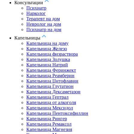
Консультации
Психиатр
Нарколог
Терапевт на дом
Невролог на дом
Психиатр на дом
Капельницы
Капельница на дому
Капельница Железо
Капельница физраствора
Капельница Золушка
Капельница Натрий
Капельница Феринжект
Капельница Реамберин
Капельница Цитофлавин
Капельница Глутатион
Капельница Дексаметазон
Капельница Гептрал
Капельница от алкоголя
Капельница Мексидол
Капельница Пентоксифиллин
Капельница Рингер
Капельница Ремаксол
Капельница Магнезия