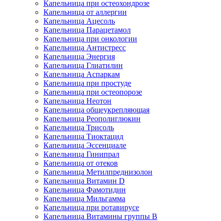
Капельница при остеохондрозе
Капельница от аллергии
Капельница Ацесоль
Капельница Парацетамол
Капельница при онкологии
Капельница Антистресс
Капельница Энергия
Капельница Глиатилин
Капельница Аспаркам
Капельница при простуде
Капельница при остеопорозе
Капельница Неотон
Капельница общеукрепляющая
Капельница Реополиглюкин
Капельница Трисоль
Капельница Тиоктацид
Капельница Эссенциале
Капельница Гинипрал
Капельница от отеков
Капельница Метилпреднизолон
Капельница Витамин D
Капельница Фамотидин
Капельница Мильгамма
Капельница при ротавирусе
Капельница Витамины группы B