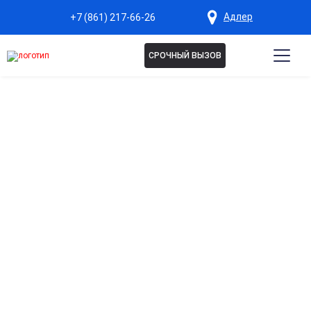
Адлер
+7 (861) 217-66-26
СРОЧНЫЙ ВЫЗОВ
ЛЕЧЕНИЕ ЗАВИСИМОСТИ ОТ
АМФЕТАМИНА В АДЛЕРЕ
Программа направлена на стабилизацию
психоэмоционального состояния и предотвращение
рецидивов. Включает детоксикацию,
медикаментозную поддержку и психотерапию.
Индивидуальный подход, анонимность и
комфортные условия помогают быстрее
стабилизировать состояние и снизить риск срывов.