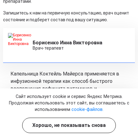
препаратами.
Запишитесь к нам на первичную консультацию, врач оценит
состояние и подберет состав под вашу ситуацию.
Борисенко Инна Викторовна
Врач-терапевт
Капельница Коктейль Майерса применяется в
инфузионной терапии как способ быстрого
восполнения дефицита витаминов и
микроэлементов. Внутривенное введение
Сайт использует cookie и сервис Яндекс Метрика.
позволяет активным компонентам сразу
Продолжая использовать этот сайт, вы соглашаетесь с
использованием
cookie-файлов.
поступать в кровоток и участвовать в
метаболических процессах. Такой подход
Хорошо, не показывать снова
используется для поддержки иммунной системы,
снижения проявлений хронической усталости и