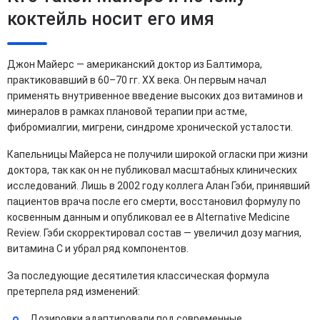
коктейль носит его имя
Джон Майерс — американский доктор из Балтимора,
практиковавший в 60–70 гг. ХХ века. Он первым начал
применять внутривенное введение высоких доз витаминов и
минералов в рамках плановой терапии при астме,
фибромиалгии, мигрени, синдроме хронической усталости.
Капельницы Майерса не получили широкой огласки при жизни
доктора, так как он не публиковал масштабных клинических
исследований. Лишь в 2002 году коллега Алан Гэби, принявший
пациентов врача после его смерти, восстановил формулу по
косвенным данным и опубликовал ее в Alternative Medicine
Review. Гэби скорректировал состав — увеличил дозу магния,
витамина C и убрал ряд компонентов.
За последующие десятилетия классическая формула
претерпела ряд изменений:​
Дозировки адаптировали под современные