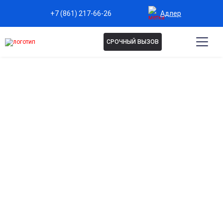
Адлер
+7 (861) 217-66-26
СРОЧНЫЙ ВЫЗОВ
Капельница Коктейль
Майерса в Адлере
Поддержка иммунной системы
Комплекс витаминов и микроэлементов повышает
устойчивость к вирусным и бактериальным инфекциям.
Снижение проявлений хронической усталости
Уменьшает чувство утомления, поддерживают нервную
систему и способствуют восстановлению нормального
уровня жизненного тонуса.
Повышение уровня энергии
Активизирует обменные процессы и помогает
поддерживать высокий уровень физической и умственной
работоспособности.