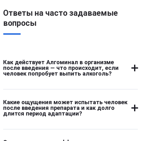
Ответы на часто задаваемые
вопросы
Как действует Алгоминал в организме
после введения — что происходит, если
человек попробует выпить алкоголь?
Алгоминал запускает в организме защитную реакцию
на алкоголь. После введения препарат подавляет
Какие ощущения может испытать человек
фермент, расщепляющий этанол. В результате даже
после введения препарата и как долго
малая доза спиртного вызывает сильное отравление:
длится период адаптации?
тошноту, удушье, резкую слабость, головную боль,
дрожь, жар. Эти ощущения пугают и вызывают
После процедуры возможны слабость, сонливость,
стойкое отвращение к алкоголю. Повторная попытка
легкое головокружение — это нормальная реакция