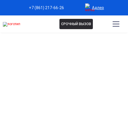
Адлер
+7 (861) 217-66-26
СРОЧНЫЙ ВЫЗОВ
КОДИРОВАНИЕ
АЛГОМИНАЛ В АДЛЕРЕ
В нашей клинике мы предлагаем эффективное
кодирование алгоминалом от алкоголизма. Процесс
проходит безопасно и комфортно, а наши опытные
специалисты помогут вам избавиться от
зависимости и вернуть радость жизни. Не
откладывайте на завтра, сделайте первый шаг к
свободе уже сегодня!