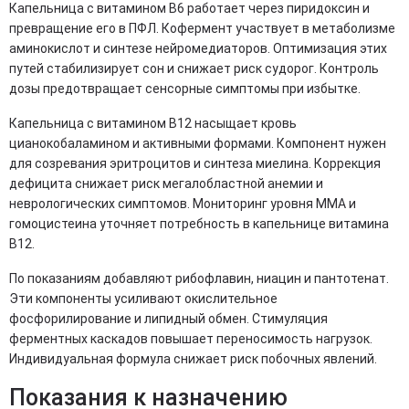
Капельница с витамином B6 работает через пиридоксин и
превращение его в ПФЛ. Кофермент участвует в метаболизме
аминокислот и синтезе нейромедиаторов. Оптимизация этих
путей стабилизирует сон и снижает риск судорог. Контроль
дозы предотвращает сенсорные симптомы при избытке.
Капельница с витамином B12 насыщает кровь
цианокобаламином и активными формами. Компонент нужен
для созревания эритроцитов и синтеза миелина. Коррекция
дефицита снижает риск мегалобластной анемии и
неврологических симптомов. Мониторинг уровня MMA и
гомоцистеина уточняет потребность в капельнице витамина
B12.
По показаниям добавляют рибофлавин, ниацин и пантотенат.
Эти компоненты усиливают окислительное
фосфорилирование и липидный обмен. Стимуляция
ферментных каскадов повышает переносимость нагрузок.
Индивидуальная формула снижает риск побочных явлений.
Показания к назначению