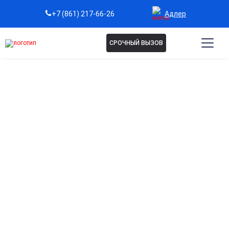
Адлер
+7 (861) 217-66-26
СРОЧНЫЙ ВЫЗОВ
Капельница Витамины
группы B в Адлере
Комплексное восстановление нервной системы
Способствует нормализации работы нервных клеток и
уменьшает усталость и раздражительность.
Поддержка обмена веществ и энергии
Обеспечивает быстрый доступ к витаминам, улучшая
энергетический обмен и общее самочувствие.
Укрепление иммунной защиты организма
Помогает поддерживать иммунитет, особенно при
хронической усталости или после болезней.
Быстрое восстановление после стрессов и
перегрузок