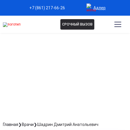
Адлер
+7 (861) 217-66-26
СРОЧНЫЙ ВЫЗОВ
ШАДРИН ДМИТРИЙ
АНАТОЛЬЕВИЧ
Психиатр-нарколог, психотерапевт, гипнотерапевт
Стаж: Стаж 12 лет
Главная
Врачи
Шадрин Дмитрий Анатольевич